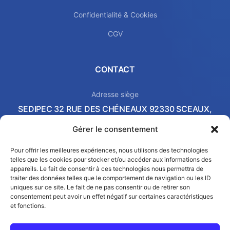
Confidentialité & Cookies
CGV
CONTACT
Adresse siège
SEDIPEC 32 RUE DES CHÉNEAUX 92330 SCEAUX,
FRANCE
Gérer le consentement
Local commercial & Showroom
2 AVENUE PIERRE-GILLES DE GENNES 37540 SAINT-
Pour offrir les meilleures expériences, nous utilisons des technologies
telles que les cookies pour stocker et/ou accéder aux informations des
CYR-SUR-LOIRE, FRANCE
appareils. Le fait de consentir à ces technologies nous permettra de
Email
traiter des données telles que le comportement de navigation ou les ID
contact@sedipec.com
uniques sur ce site. Le fait de ne pas consentir ou de retirer son
consentement peut avoir un effet négatif sur certaines caractéristiques
et fonctions.