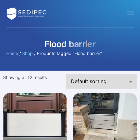
Flood barrier
Home
/
Shop
/ Products tagged “Flood barrier”
Showing all 12 results