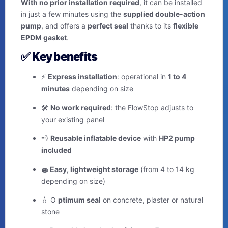
With no prior installation required
, it can be installed
in just a few minutes using the
supplied double-action
pump
, and offers a
perfect seal
thanks to its
flexible
EPDM gasket
.
✅
Key benefits
⚡
Express installation
: operational in
1 to 4
minutes
depending on size
🛠️
No work required
: the FlowStop adjusts to
your existing panel
💨
Reusable inflatable device
with
HP2 pump
included
🧽 Easy, lightweight storage
(from 4 to 14 kg
depending on size)
💧 O
ptimum seal
on concrete, plaster or natural
stone