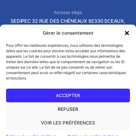
Adresse siège
SEDIPEC 32 RUE DES CHÉNEAUX 92330 SCEAUX,
FRANCE
Gérer le consentement
Local commercial & Showroom
2 AVENUE PIERRE-GILLES DE GENNES 37540 SAINT-
Pour offrir les meilleures expériences, nous utilisons des technologies
telles que les cookies pour stocker et/ou accéder aux informations des
CYR-SUR-LOIRE, FRANCE
appareils. Le fait de consentir à ces technologies nous permettra de
Email
traiter des données telles que le comportement de navigation ou les ID
contact@sedipec.com
uniques sur ce site. Le fait de ne pas consentir ou de retirer son
consentement peut avoir un effet négatif sur certaines caractéristiques
et fonctions.
ACCEPTER
REFUSER
© SEDIPEC 2026
VOIR LES PRÉFÉRENCES