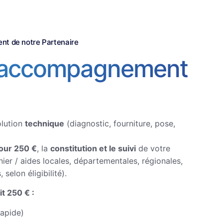
t de notre Partenaire
l’accompagnement
olution
technique
(diagnostic, fourniture, pose,
our 250 €
, la
constitution et le suivi
de votre
nier / aides locales, départementales, régionales,
selon éligibilité).
t 250 € :
rapide)