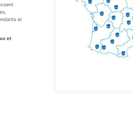
posent
es,
endants et
ux et