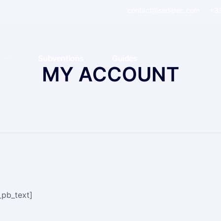
contact@sedipec.com
+33
Subventions
Guides
MY ACCOUNT
_pb_text]