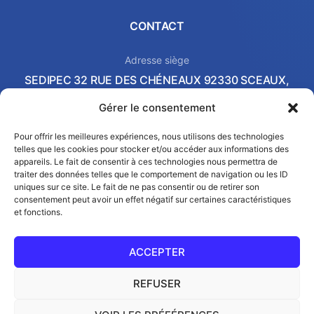
CONTACT
Adresse siège
SEDIPEC 32 RUE DES CHÉNEAUX 92330 SCEAUX,
FRANCE
Gérer le consentement
Local commercial & Showroom
2 AVENUE PIERRE-GILLES DE GENNES 37540 SAINT-
Pour offrir les meilleures expériences, nous utilisons des technologies
telles que les cookies pour stocker et/ou accéder aux informations des
CYR-SUR-LOIRE, FRANCE
appareils. Le fait de consentir à ces technologies nous permettra de
Email
traiter des données telles que le comportement de navigation ou les ID
contact@sedipec.com
uniques sur ce site. Le fait de ne pas consentir ou de retirer son
consentement peut avoir un effet négatif sur certaines caractéristiques
et fonctions.
ACCEPTER
REFUSER
© SEDIPEC 2026