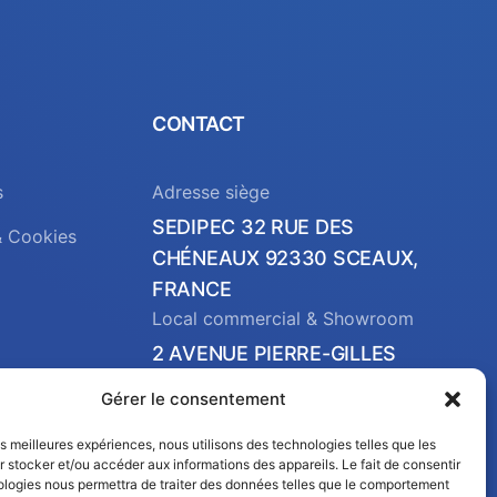
CONTACT
s
Adresse siège
SEDIPEC 32 RUE DES
& Cookies
CHÉNEAUX 92330 SCEAUX,
FRANCE
Local commercial & Showroom
2 AVENUE PIERRE-GILLES
DE GENNES 37540 SAINT-
Gérer le consentement
CYR-SUR-LOIRE, FRANCE
Email
les meilleures expériences, nous utilisons des technologies telles que les
 stocker et/ou accéder aux informations des appareils. Le fait de consentir
contact@sedipec.com
ologies nous permettra de traiter des données telles que le comportement