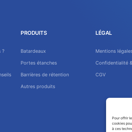
PRODUITS
LÉGAL
 ?
Batardeaux
Mentions légale
Portes étanches
Confidentialité 
nseils
Barrières de rétention
CGV
Autres produits
Pour offrir 
cookies pour
à ces techn