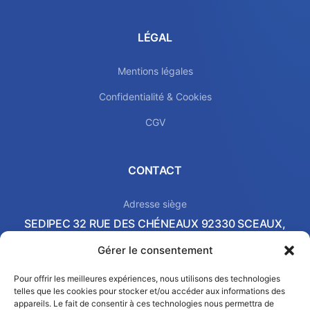
LÉGAL
Mentions légales
Confidentialité & Cookies
CGV
CONTACT
Adresse siège
SEDIPEC 32 RUE DES CHÉNEAUX 92330 SCEAUX,
FRANCE
Gérer le consentement
Local commercial & Showroom
2 AVENUE PIERRE-GILLES DE GENNES 37540 SAINT-
Pour offrir les meilleures expériences, nous utilisons des technologies
telles que les cookies pour stocker et/ou accéder aux informations des
CYR-SUR-LOIRE, FRANCE
appareils. Le fait de consentir à ces technologies nous permettra de