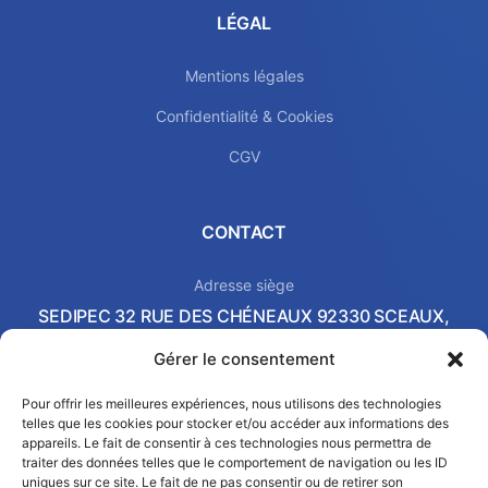
LÉGAL
Mentions légales
Confidentialité & Cookies
CGV
CONTACT
Adresse siège
SEDIPEC 32 RUE DES CHÉNEAUX 92330 SCEAUX,
FRANCE
Gérer le consentement
Local commercial & Showroom
2 AVENUE PIERRE-GILLES DE GENNES 37540 SAINT-
Pour offrir les meilleures expériences, nous utilisons des technologies
telles que les cookies pour stocker et/ou accéder aux informations des
CYR-SUR-LOIRE, FRANCE
appareils. Le fait de consentir à ces technologies nous permettra de
Email
traiter des données telles que le comportement de navigation ou les ID
contact@sedipec.com
uniques sur ce site. Le fait de ne pas consentir ou de retirer son