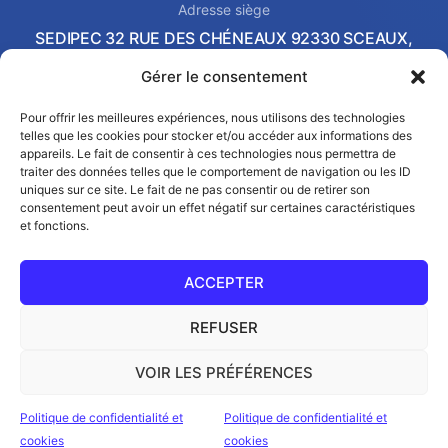
Adresse siège
SEDIPEC 32 RUE DES CHÉNEAUX 92330 SCEAUX,
FRANCE
Gérer le consentement
Local commercial & Showroom
2 AVENUE PIERRE-GILLES DE GENNES 37540 SAINT-
Pour offrir les meilleures expériences, nous utilisons des technologies
telles que les cookies pour stocker et/ou accéder aux informations des
CYR-SUR-LOIRE, FRANCE
appareils. Le fait de consentir à ces technologies nous permettra de
Email
traiter des données telles que le comportement de navigation ou les ID
contact@sedipec.com
uniques sur ce site. Le fait de ne pas consentir ou de retirer son
consentement peut avoir un effet négatif sur certaines caractéristiques
et fonctions.
ACCEPTER
REFUSER
© SEDIPEC 2026
VOIR LES PRÉFÉRENCES
Politique de confidentialité et
Politique de confidentialité et
cookies
cookies