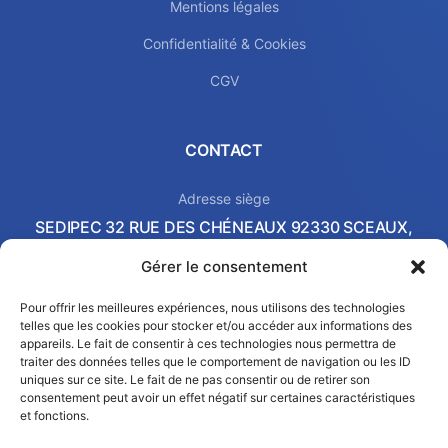
Mentions légales
Confidentialité & Cookies
CGV
CONTACT
Adresse siège
SEDIPEC 32 RUE DES CHÉNEAUX 92330 SCEAUX,
FRANCE
Gérer le consentement
Local commercial & Showroom
2 AVENUE PIERRE-GILLES DE GENNES 37540 SAINT-
Pour offrir les meilleures expériences, nous utilisons des technologies
telles que les cookies pour stocker et/ou accéder aux informations des
CYR-SUR-LOIRE, FRANCE
appareils. Le fait de consentir à ces technologies nous permettra de
Email
traiter des données telles que le comportement de navigation ou les ID
contact@sedipec.com
uniques sur ce site. Le fait de ne pas consentir ou de retirer son
consentement peut avoir un effet négatif sur certaines caractéristiques
et fonctions.