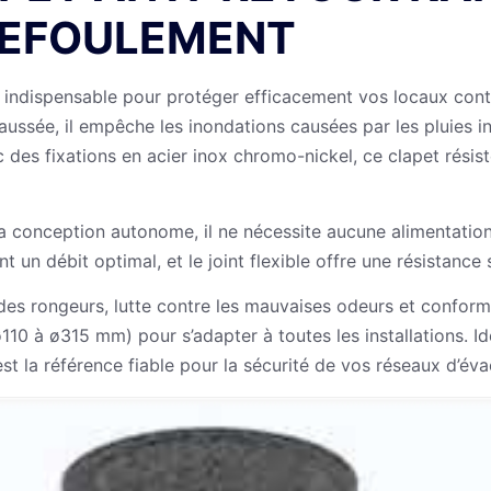
REFOULEMENT
on indispensable pour protéger efficacement vos locaux cont
aussée, il empêche les inondations causées par les pluies in
 des fixations en acier inox chromo-nickel, ce clapet résis
a conception autonome, il ne nécessite aucune alimentation e
t un débit optimal, et le joint flexible offre une résistance
on des rongeurs, lutte contre les mauvaises odeurs et con
10 à ø315 mm) pour s’adapter à toutes les installations. Id
st la référence fiable pour la sécurité de vos réseaux d’éva