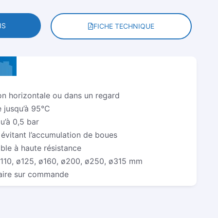
IS
FICHE TECHNIQUE
tion horizontale ou dans un regard
 jusqu’à 95°C
u’à 0,5 bar
e évitant l’accumulation de boues
ible à haute résistance
ø110, ø125, ø160, ø200, ø250, ø315 mm
aire sur commande