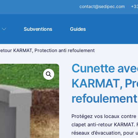
contact@sedipec.com
+33
Subventions
Guides
retour KARMAT, Protection anti refoulement
Cunette avec
KARMAT, Pro
refoulement
Protégez vos locaux contre 
clapet anti-retour KARMAT. Fia
réseaux d’évacuation, pour u