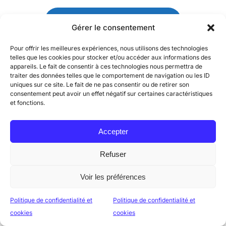
RECEVOIR MON DEVIS GRATUIT
Gérer le consentement
Prise de cotes, fabrication, pose : tout est compris dans le
Pour offrir les meilleures expériences, nous utilisons des technologies
devis
telles que les cookies pour stocker et/ou accéder aux informations des
appareils. Le fait de consentir à ces technologies nous permettra de
traiter des données telles que le comportement de navigation ou les ID
uniques sur ce site. Le fait de ne pas consentir ou de retirer son
consentement peut avoir un effet négatif sur certaines caractéristiques
et fonctions.
Fabriquer soi-même un
Accepter
batardeau :
Refuser
pourquoi c'est risqué
Voir les préférences
Politique de confidentialité et
Politique de confidentialité et
Planches vissées, contreplaqué et joint silicone, sacs
DEVIS GRATUIT
📞 APPELER
cookies
cookies
de sable : face à une alerte, l'improvisation est