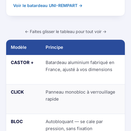
Voir le batardeau UNI-REMPART →
← Faites glisser le tableau pour tout voir →
Modèle
Principe
Id
CASTOR +
Batardeau aluminium fabriqué en
Po
France, ajusté à vos dimensions
ju
bu
CLICK
Panneau monobloc à verrouillage
Po
rapide
st
sé
BLOC
Autobloquant — se cale par
Lo
pression, sans fixation
cl