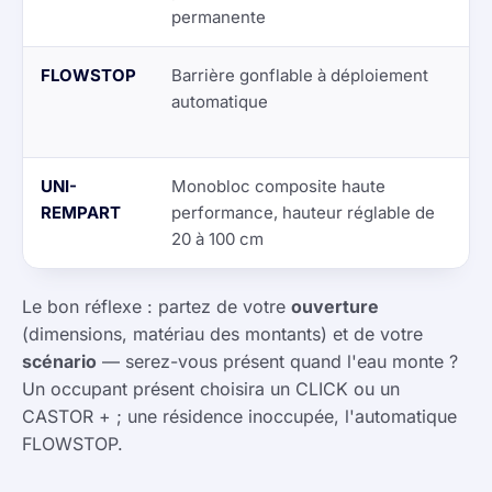
permanente
FLOWSTOP
Barrière gonflable à déploiement
Ré
automatique
se
pr
UNI-
Monobloc composite haute
Pe
REMPART
performance, hauteur réglable de
ch
20 à 100 cm
hu
Le bon réflexe : partez de votre
ouverture
(dimensions, matériau des montants) et de votre
scénario
— serez-vous présent quand l'eau monte ?
Un occupant présent choisira un CLICK ou un
CASTOR + ; une résidence inoccupée, l'automatique
FLOWSTOP.