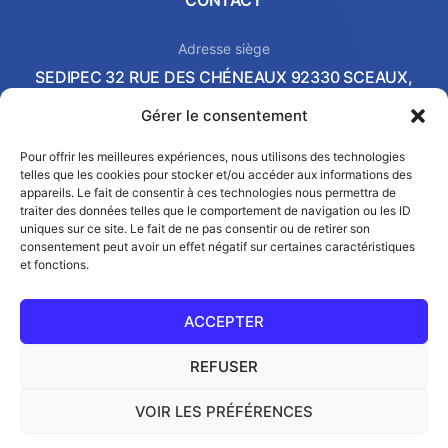
Adresse siège
SEDIPEC 32 RUE DES CHÉNEAUX 92330 SCEAUX,
FRANCE
Gérer le consentement
Local commercial & Showroom
2 AVENUE PIERRE-GILLES DE GENNES 37540 SAINT-
Pour offrir les meilleures expériences, nous utilisons des technologies
telles que les cookies pour stocker et/ou accéder aux informations des
CYR-SUR-LOIRE, FRANCE
appareils. Le fait de consentir à ces technologies nous permettra de
Email
traiter des données telles que le comportement de navigation ou les ID
contact@sedipec.com
uniques sur ce site. Le fait de ne pas consentir ou de retirer son
consentement peut avoir un effet négatif sur certaines caractéristiques
et fonctions.
ACCEPTER
REFUSER
© SEDIPEC 2026
VOIR LES PRÉFÉRENCES