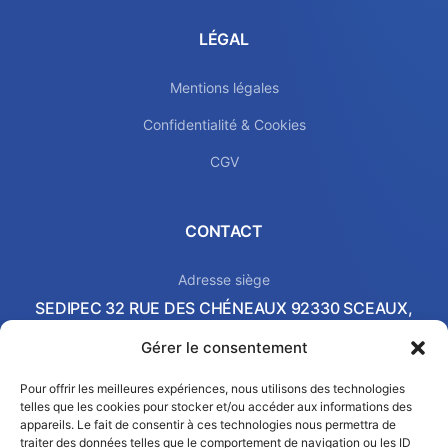
LÉGAL
Mentions légales
Confidentialité & Cookies
CGV
CONTACT
Adresse siège
SEDIPEC 32 RUE DES CHÉNEAUX 92330 SCEAUX,
FRANCE
Gérer le consentement
Local commercial & Showroom
2 AVENUE PIERRE-GILLES DE GENNES 37540 SAINT-
Pour offrir les meilleures expériences, nous utilisons des technologies
telles que les cookies pour stocker et/ou accéder aux informations des
CYR-SUR-LOIRE, FRANCE
appareils. Le fait de consentir à ces technologies nous permettra de
Email
traiter des données telles que le comportement de navigation ou les ID