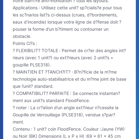
votre barri?re anti-inondation ? tous les layouts.
Applications : Utilisez cette unit? sp?cialis?e pour tous
les sc?narios list?s ci-dessus (crues, d?bordements,
eaux d’incendie) lorsque votre ligne de d?fense doit ?
pouser la forme d’un b?timent ou contourner un
obstacle.
Points Cl?s :
? FLEXIBILIT? TOTALE : Permet de cr?er des angles int?
rieurs (avec 1 unit?) ou ext?rieurs (avec 2 unit?s +
goupille PLSE318).
? MAINTIEN ET ?TANCH?IT? : B?n?ficie de la m?me
technologie auto-stabilisatrice et du m?me joint de base
que l’unit? standard.
? COMPATIBILIT? PARFAITE : Se connecte instantan?
ment aux unit?s standard FloodFence.
? noter : La cr?ation d’un angle ext?rieur n?cessite la
Goupille de Verrouillage (PLSE318), vendue s?par?
ment.
Contenu : 1 unit? coin FloodFence. Couleur :Jaune (YW)
ou Noir (BK) Dimensions (L x P x H) :69 x 61 x 45 cm