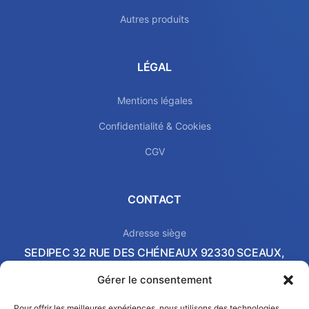
Autres produits
LÉGAL
Mentions légales
Confidentialité & Cookies
CGV
CONTACT
Adresse siège
SEDIPEC 32 RUE DES CHÉNEAUX 92330 SCEAUX,
FRANCE
Gérer le consentement
Local commercial & Showroom
2 AVENUE PIERRE-GILLES DE GENNES 37540 SAINT-
Pour offrir les meilleures expériences, nous utilisons des technologies